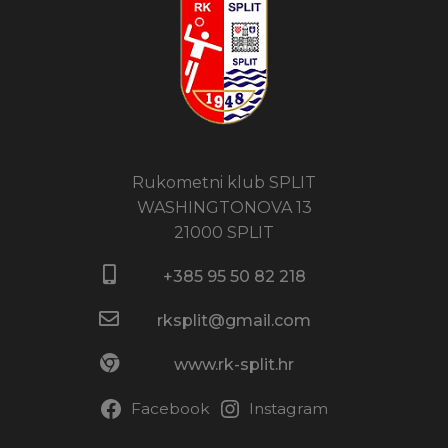
Rukometni klub SPLIT
WASHINGTONOVA 13
21000 SPLIT
+385 95 50 82 218​
rksplit@gmail.com
www.rk-split.hr
Facebook
Instagram