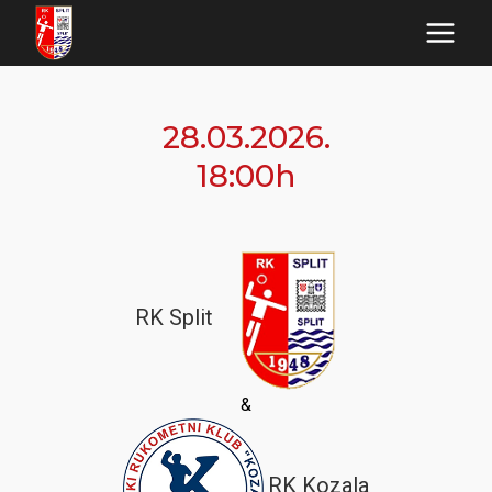
Skip
to
content
28.03.2026.
18:00h
RK Split
&
RK Kozala