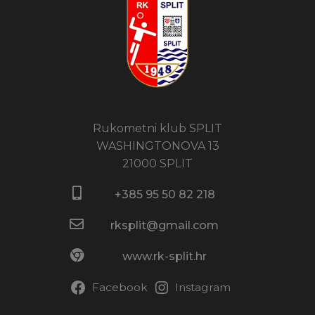
Rukometni klub SPLIT
WASHINGTONOVA 13
21000 SPLIT
+385 95 50 82 218​
rksplit@gmail.com
www.rk-split.hr
Facebook
Instagram