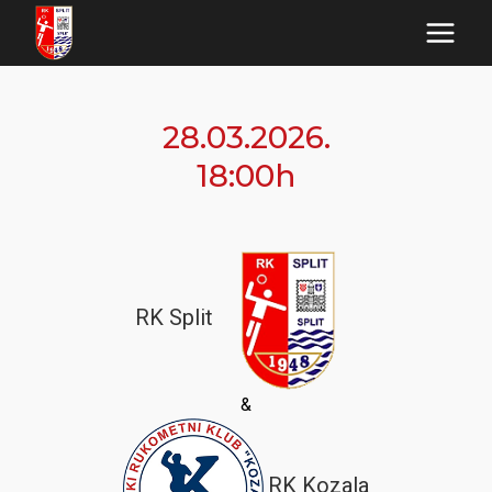
Skip
to
content
28.03.2026.
18:00h
RK Split
&
RK Kozala