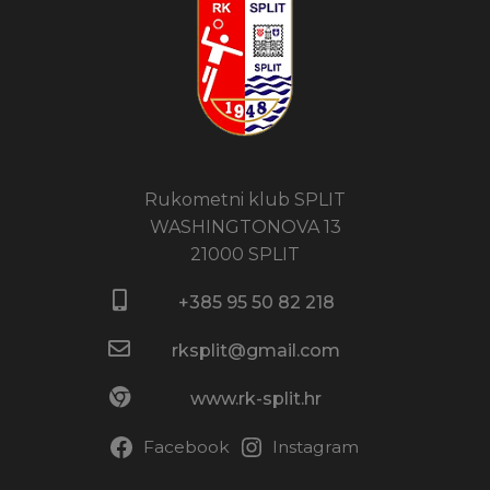
Rukometni klub SPLIT
WASHINGTONOVA 13
21000 SPLIT
+385 95 50 82 218​
rksplit@gmail.com
www.rk-split.hr
Facebook
Instagram