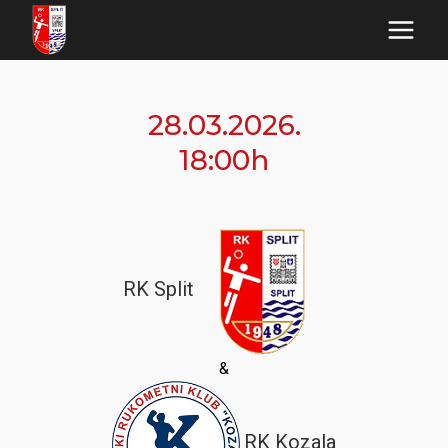
Skip
to
content
28.03.2026.
18:00h
RK Split
&
RK Kozala