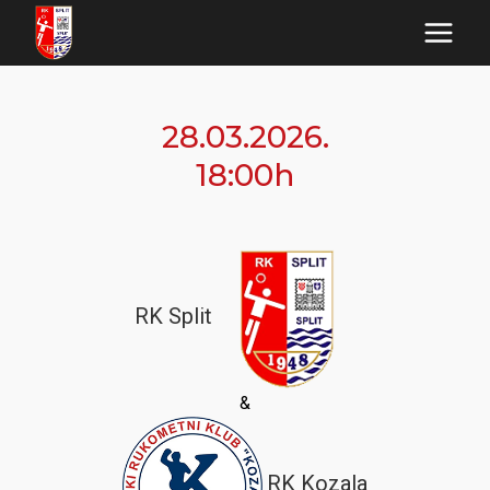
Skip
to
content
28.03.2026.
18:00h
RK Split
&
RK Kozala