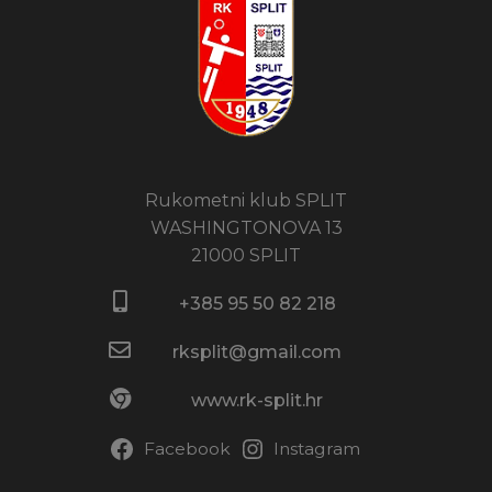
Rukometni klub SPLIT
WASHINGTONOVA 13
21000 SPLIT
+385 95 50 82 218​
rksplit@gmail.com
www.rk-split.hr
Facebook
Instagram